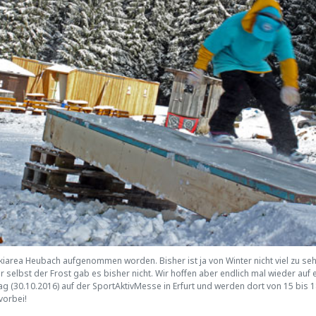
Skiarea Heubach aufgenommen worden. Bisher ist ja von Winter nicht viel zu s
elbst der Frost gab es bisher nicht. Wir hoffen aber endlich mal wieder auf ei
 (30.10.2016) auf der SportAktivMesse in Erfurt und werden dort von 15 bis 18
vorbei!