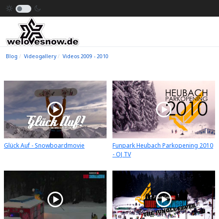
Blog
Videogallery
Videos 2009 - 2010
Glück Auf - Snowboardmovie
Funpark Heubach Parkopening 2010
- OJ TV