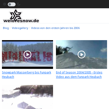
Blog
Videogallery
Videos von den ersten Jahren bis 2006
Snowpark Masserberg bis Funpark
End of Season 2004/2005 - Erstes
Heubach
Video aus dem Funpark Heubach